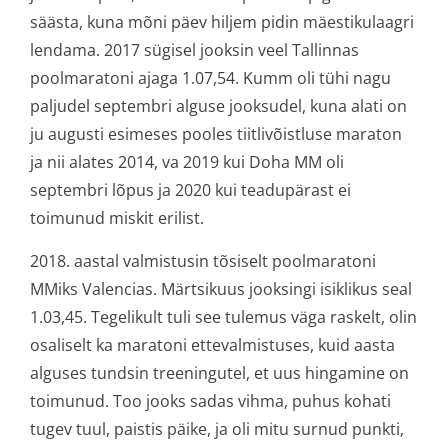
säästa, kuna mõni päev hiljem pidin mäestikulaagri
lendama. 2017 sügisel jooksin veel Tallinnas
poolmaratoni ajaga 1.07,54. Kumm oli tühi nagu
paljudel septembri alguse jooksudel, kuna alati on
ju augusti esimeses pooles tiitlivõistluse maraton
ja nii alates 2014, va 2019 kui Doha MM oli
septembri lõpus ja 2020 kui teadupärast ei
toimunud miskit erilist.
2018. aastal valmistusin tõsiselt poolmaratoni
MMiks Valencias. Märtsikuus jooksingi isiklikus seal
1.03,45. Tegelikult tuli see tulemus väga raskelt, olin
osaliselt ka maratoni ettevalmistuses, kuid aasta
alguses tundsin treeningutel, et uus hingamine on
toimunud. Too jooks sadas vihma, puhus kohati
tugev tuul, paistis päike, ja oli mitu surnud punkti,