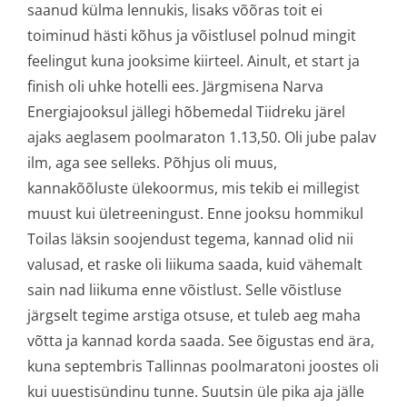
saanud külma lennukis, lisaks võõras toit ei
toiminud hästi kõhus ja võistlusel polnud mingit
feelingut kuna jooksime kiirteel. Ainult, et start ja
finish oli uhke hotelli ees. Järgmisena Narva
Energiajooksul jällegi hõbemedal Tiidreku järel
ajaks aeglasem poolmaraton 1.13,50. Oli jube palav
ilm, aga see selleks. Põhjus oli muus,
kannakõõluste ülekoormus, mis tekib ei millegist
muust kui ületreeningust. Enne jooksu hommikul
Toilas läksin soojendust tegema, kannad olid nii
valusad, et raske oli liikuma saada, kuid vähemalt
sain nad liikuma enne võistlust. Selle võistluse
järgselt tegime arstiga otsuse, et tuleb aeg maha
võtta ja kannad korda saada. See õigustas end ära,
kuna septembris Tallinnas poolmaratoni joostes oli
kui uuestisündinu tunne. Suutsin üle pika aja jälle