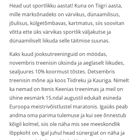
Head uut sportlikku aastat! Kuna on Tiigri aasta,
mille märksõnadeks on värvikus, dünaamilisus,
jõulisus, külgetõmbavas, kartmatus, siis soovitan
võtta ette üks värvikas sportlik väljakutse ja
dünaamiliselt liikuda selle täitmise suunas.
Kaks kuud jooksutreeninguid on möödas,
novembris treenisin üksinda ja aeglaselt liikudes,
sealjuures 10% koormust tõstes. Detsembris
treenisin mõne aja koos Tiidreku ja Kauriga. Nimelt
ka nemad on Itenis Keenias treenimas ja meil on
ühine eesmärk 15.ndal augustil edukalt esineda
Euroopa meistrivõistlustel maratonis. Igaüks peab
andma oma parima tulemuse ja kui see õnnestub
kõigil kolmel, siis ole näha mis see meeskondlik
lõppkoht on. Igal juhul head sünergiat on näha ja