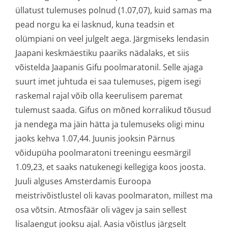
üllatust tulemuses polnud (1.07,07), kuid samas ma
pead norgu ka ei lasknud, kuna teadsin et
olümpiani on veel julgelt aega. Järgmiseks lendasin
Jaapani keskmäestiku paariks nädalaks, et siis
võistelda Jaapanis Gifu poolmaratonil. Selle ajaga
suurt imet juhtuda ei saa tulemuses, pigem isegi
raskemal rajal võib olla keerulisem paremat
tulemust saada. Gifus on mõned korralikud tõusud
ja nendega ma jäin hätta ja tulemuseks oligi minu
jaoks kehva 1.07,44. Juunis jooksin Pärnus
võidupüha poolmaratoni treeningu eesmärgil
1.09,23, et saaks natukenegi kellegiga koos joosta.
Juuli alguses Amsterdamis Euroopa
meistrivõistlustel oli kavas poolmaraton, millest ma
osa võtsin. Atmosfäär oli vägev ja sain sellest
lisalaengut jooksu ajal. Aasia võistlus järgselt