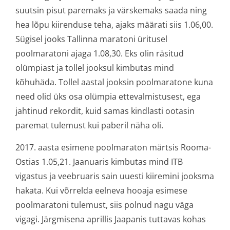
suutsin pisut paremaks ja värskemaks saada ning
hea lõpu kiirenduse teha, ajaks määrati siis 1.06,00.
Sügisel jooks Tallinna maratoni üritusel
poolmaratoni ajaga 1.08,30. Eks olin räsitud
olümpiast ja tollel jooksul kimbutas mind
kõhuhäda. Tollel aastal jooksin poolmaratone kuna
need olid üks osa olümpia ettevalmistusest, ega
jahtinud rekordit, kuid samas kindlasti ootasin
paremat tulemust kui paberil näha oli.
2017. aasta esimene poolmaraton märtsis Rooma-
Ostias 1.05,21. Jaanuaris kimbutas mind ITB
vigastus ja veebruaris sain uuesti kiiremini jooksma
hakata. Kui võrrelda eelneva hooaja esimese
poolmaratoni tulemust, siis polnud nagu väga
vigagi. Järgmisena aprillis Jaapanis tuttavas kohas