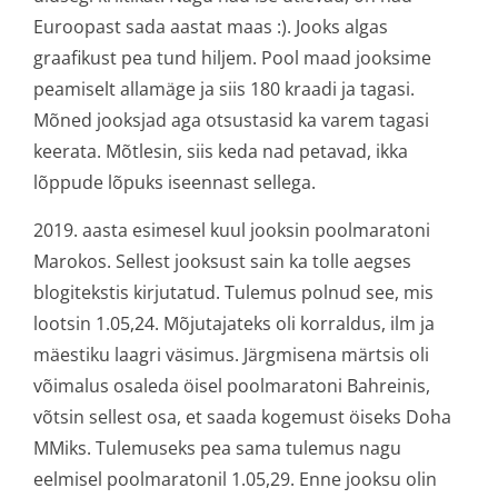
Euroopast sada aastat maas :). Jooks algas
graafikust pea tund hiljem. Pool maad jooksime
peamiselt allamäge ja siis 180 kraadi ja tagasi.
Mõned jooksjad aga otsustasid ka varem tagasi
keerata. Mõtlesin, siis keda nad petavad, ikka
lõppude lõpuks iseennast sellega.
2019. aasta esimesel kuul jooksin poolmaratoni
Marokos. Sellest jooksust sain ka tolle aegses
blogitekstis kirjutatud. Tulemus polnud see, mis
lootsin 1.05,24. Mõjutajateks oli korraldus, ilm ja
mäestiku laagri väsimus. Järgmisena märtsis oli
võimalus osaleda öisel poolmaratoni Bahreinis,
võtsin sellest osa, et saada kogemust öiseks Doha
MMiks. Tulemuseks pea sama tulemus nagu
eelmisel poolmaratonil 1.05,29. Enne jooksu olin