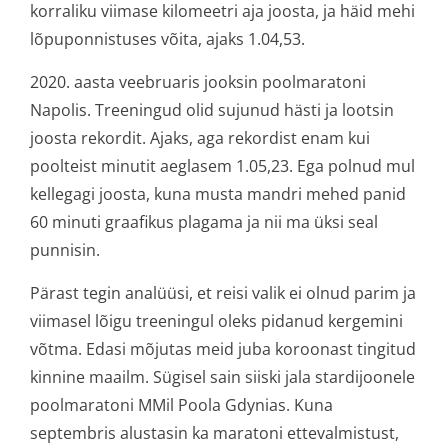
korraliku viimase kilomeetri aja joosta, ja häid mehi
lõpuponnistuses võita, ajaks 1.04,53.
2020. aasta veebruaris jooksin poolmaratoni
Napolis. Treeningud olid sujunud hästi ja lootsin
joosta rekordit. Ajaks, aga rekordist enam kui
poolteist minutit aeglasem 1.05,23. Ega polnud mul
kellegagi joosta, kuna musta mandri mehed panid
60 minuti graafikus plagama ja nii ma üksi seal
punnisin.
Pärast tegin analüüsi, et reisi valik ei olnud parim ja
viimasel lõigu treeningul oleks pidanud kergemini
võtma. Edasi mõjutas meid juba koroonast tingitud
kinnine maailm. Sügisel sain siiski jala stardijoonele
poolmaratoni MMil Poola Gdynias. Kuna
septembris alustasin ka maratoni ettevalmistust,