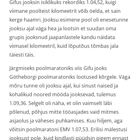
Gifus jooksin isiklikuks rekordiks 1.04,52, kuigi
viimane poolteist kilomeetrit võib öelda, et sain
kerge haamri. Jooksu esimene pool oli enesetunne
jooksu ajal väga hea ja lootsin et suudan oma
grupis jooksnud jaapanlastele kandu näidata
viimasel kilomeetril, kuid lõputõus tõmbas jala
täiesti täis.
Järgmiseks poolmaratoniks viis Gifu jooks
Götheborgi poolmaratoniks lootused kõrgele. Väga
mõru tunne oli jooksu ajal, kui sinust naised ja
kohalikud noored mööda jooksevad, tulemus
1.09,36. Selgelt oli näha, et olin vaimselt läbi
põlenud, põhjus mitte tööasjades vaid mitmes
asjaolus ja väheses puhkamises. Kuu hiljem, aga
võitsin poolmaratoni EMV 1.07,53. Erilisi mälestusi
jooksust pole, kuid kindlasti püüdsin pigem ennast