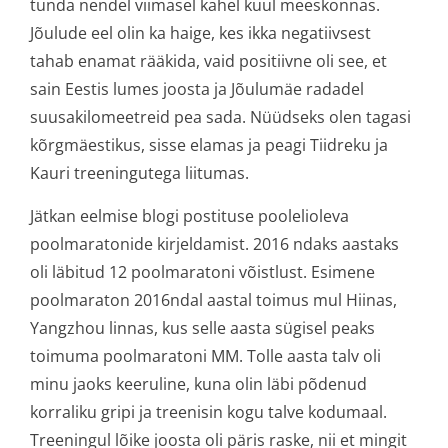
tunda nendel viimasel kahel kuul meeskonnas.
Jõulude eel olin ka haige, kes ikka negatiivsest
tahab enamat rääkida, vaid positiivne oli see, et
sain Eestis lumes joosta ja Jõulumäe radadel
suusakilomeetreid pea sada. Nüüdseks olen tagasi
kõrgmäestikus, sisse elamas ja peagi Tiidreku ja
Kauri treeningutega liitumas.
Jätkan eelmise blogi postituse poolelioleva
poolmaratonide kirjeldamist. 2016 ndaks aastaks
oli läbitud 12 poolmaratoni võistlust. Esimene
poolmaraton 2016ndal aastal toimus mul Hiinas,
Yangzhou linnas, kus selle aasta sügisel peaks
toimuma poolmaratoni MM. Tolle aasta talv oli
minu jaoks keeruline, kuna olin läbi põdenud
korraliku gripi ja treenisin kogu talve kodumaal.
Treeningul lõike joosta oli päris raske, nii et mingit