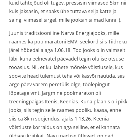
kuid tahtejõud oli tugev, pressisin viimased 5km nii
kuis jaksasin, et saaks ühe tuttava selja kätte ja
saingi viimasel sirgel, mille jooksin silmad kinni :).
Juunis traditsiooniline Narva Energiajooks, mille
raames ka poolmaratoni EMV, seekord siis Tiidreku
järel hõbedal ajaga 1.06,18. Too jooks olin vaimselt
läbi, kuna eelnevatel päevadel tegin olulise otsuse
tööasjus. Nii, et kui lähete mõnele võistlusele, kus
soovite head tulemust teha või kasvõi nautida, siis
ärge päev varem peretülis olge, töölepingut
lõpetage vmt. Järgmine poolmaraton oli
treeningpaigas Itenis, Keenias. Kuna plaanis oli pikk
jooks, siis tegin selle raames pooliku kaasa, enne
siis ca 8km soojendus, ajaks 1.13,26. Keenia
võistluste korraldus on aga selline, et ei kannata
üldsegi kriitikat. Nagu nad ise ütlevad, on nad