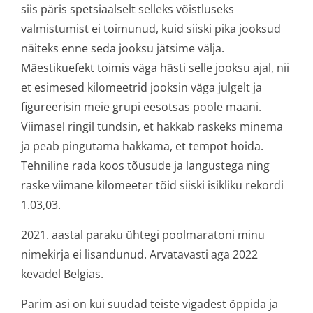
siis päris spetsiaalselt selleks võistluseks
valmistumist ei toimunud, kuid siiski pika jooksud
näiteks enne seda jooksu jätsime välja.
Mäestikuefekt toimis väga hästi selle jooksu ajal, nii
et esimesed kilomeetrid jooksin väga julgelt ja
figureerisin meie grupi eesotsas poole maani.
Viimasel ringil tundsin, et hakkab raskeks minema
ja peab pingutama hakkama, et tempot hoida.
Tehniline rada koos tõusude ja langustega ning
raske viimane kilomeeter tõid siiski isikliku rekordi
1.03,03.
2021. aastal paraku ühtegi poolmaratoni minu
nimekirja ei lisandunud. Arvatavasti aga 2022
kevadel Belgias.
Parim asi on kui suudad teiste vigadest õppida ja