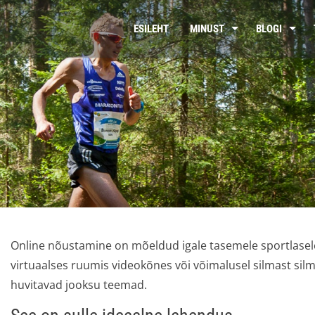
ESILEHT
MINUST
BLOGI
Online nõustamine on mõeldud igale tasemele sportlase
virtuaalses ruumis videokõnes või võimalusel silmast silm
huvitavad jooksu teemad.