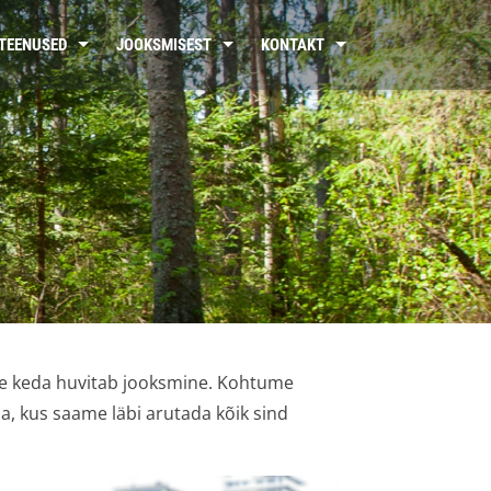
TEENUSED
JOOKSMISEST
KONTAKT
le keda huvitab jooksmine. Kohtume
a, kus saame läbi arutada kõik sind