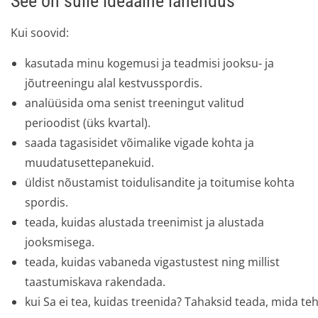
See on sulle ideaalne lahendus
Kui soovid:
kasutada minu kogemusi ja teadmisi jooksu- ja
jõutreeningu alal kestvusspordis.
analüüsida oma senist treeningut valitud
perioodist (üks kvartal).
saada tagasisidet võimalike vigade kohta ja
muudatusettepanekuid.
üldist nõustamist toidulisandite ja toitumise kohta
spordis.
teada, kuidas alustada treenimist ja alustada
jooksmisega.
teada, kuidas vabaneda vigastustest ning millist
taastumiskava rakendada.
kui Sa ei tea, kuidas treenida? Tahaksid teada, mida teha