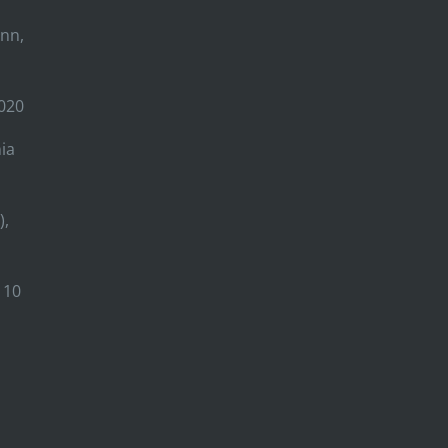
inn,
2020
ia
),
 10